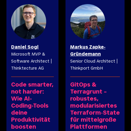
Daniel
Sogl
Markus
Zapke-
Gründemann
Microsoft MVP &
Software Architect
|
Senior Cloud Architect
|
Thinktecture AG
Thinkport GmbH
Code smarter,
GitOps &
not harder:
Terragrunt –
Wie AI-
robustes,
Coding-Tools
modularisiertes
deine
Terraform‑State
Produktivität
für mittelgroße
boosten
Plattformen