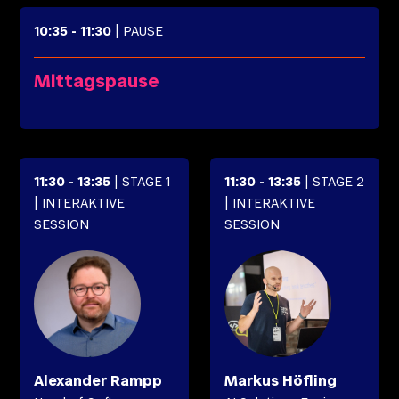
10:35
-
11:30
| PAUSE
Mittagspause
11:30
-
13:35
| STAGE 1
11:30
-
13:35
| STAGE 2
| INTERAKTIVE
| INTERAKTIVE
SESSION
SESSION
Alexander
Rampp
Markus
Höfling