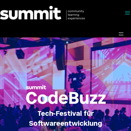
Direkt
zum
Inhalt
wechseln
Tech-Festival für
Softwareentwicklung