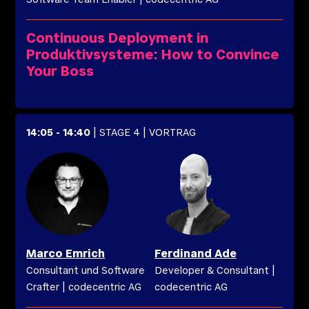
Software Team Enabler
|
codecentric AG
Continuous Deployment in
Produktivsysteme: How to Convince
Your Boss
14:05
-
14:40
| STAGE 4
| VORTRAG
Marco
Emrich
Ferdinand
Ade
Consultant und Software
Developer & Consultant
|
Crafter
|
codecentric AG
codecentric AG