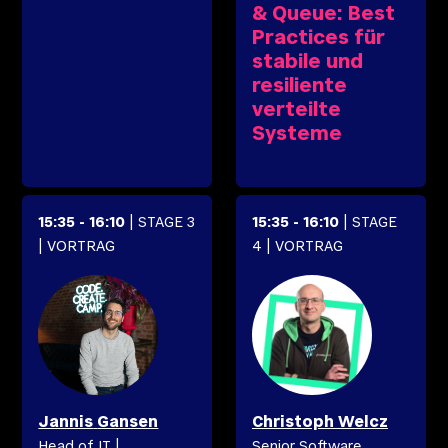
& Queue: Best
Practices für
stabile und
resiliente
verteilte
Systeme
15:35
-
16:10
| STAGE 3
15:35
-
16:10
| STAGE
| VORTRAG
4
| VORTRAG
Jannis
Gansen
Christoph
Welcz
Head of IT
|
Senior Software