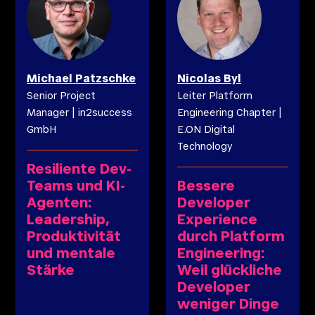
Michael
Patzschke
Nicolas
Byl
Senior Project
Leiter Platform
Manager
|
in2success
Engineering Chapter
|
GmbH
E.ON Digital
Technology
Resiliente Dev-
Teams und KI-
Bessere
Agenten:
Developer
Leadership,
Experience
Produktivität
durch Platform
und mentale
Engineering:
Stärke
Weil glückliche
Developer
weniger Dinge