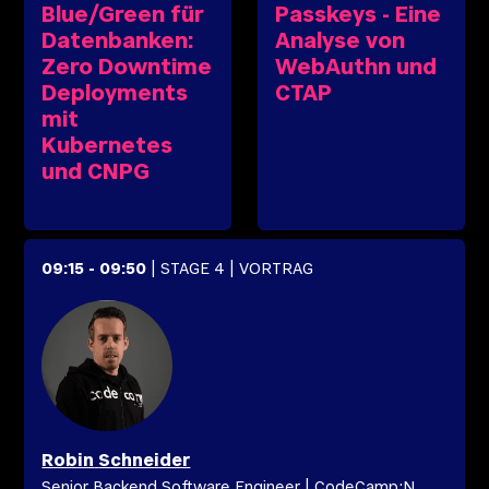
Blue/Green für
Passkeys - Eine
Datenbanken:
Analyse von
Zero Downtime
WebAuthn und
Deployments
CTAP
mit
Kubernetes
und CNPG
09:15
-
09:50
| STAGE 4
| VORTRAG
Robin
Schneider
Senior Backend Software Engineer
|
CodeCamp:N