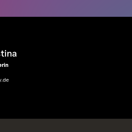
stina
erin
y.de