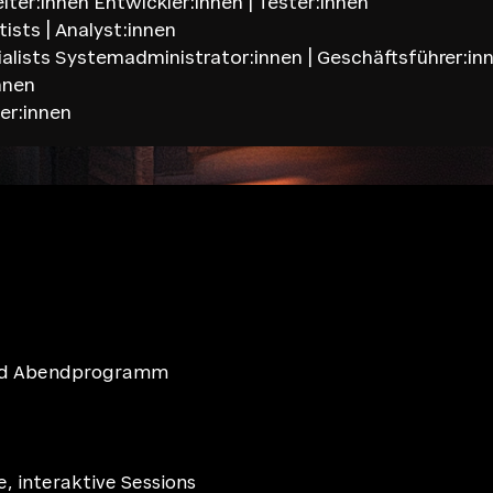
eiter:innen Entwickler:innen | Tester:innen
ists | Analyst:innen
alists Systemadministrator:innen | Geschäftsführer:in
nnen
er:innen
und Abendprogramm
 interaktive Sessions