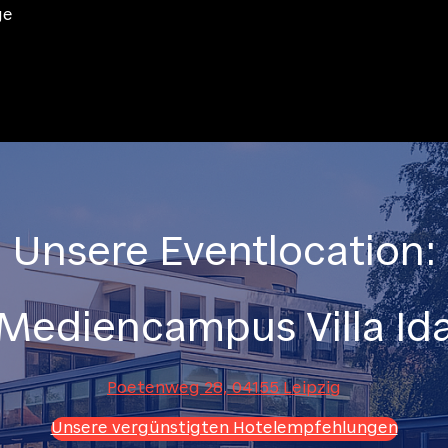
ge
Unsere Eventlocation:
Mediencampus Villa Id
Poetenweg 28, 04155 Leipzig
Unsere vergünstigten Hotelempfehlungen