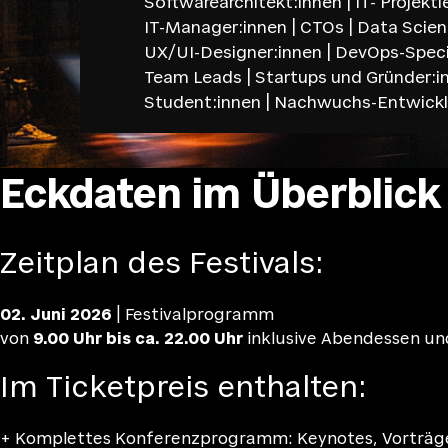
Softwarearchitekt:innen | IT- Projektl
IT-Manager:innen | CTOs | Data Scient
UX/UI-Designer:innen | DevOps-Speci
Team Leads | Startups und Gründer:i
Student:innen | Nachwuchs-Entwickl
Eckdaten im Überblick
Zeitplan des Festivals:
02. Juni 2026
| Festivalprogramm
von
9.00 Uhr bis ca. 22.00 Uhr
inklusive Abendessen 
Im Ticketpreis enthalten:
+ Komplettes Konferenzprogramm: Keynotes, Vorträge,