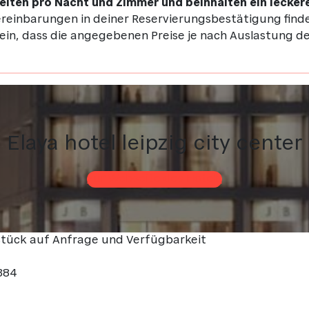
elten pro Nacht und Zimmer und beinhalten ein lecker
Vereinbarungen in deiner Reservierungsbestätigung find
sein, dass die angegebenen Preise je nach Auslastung d
Elaya hotel leipzig city center
zur Webseite des Hotels
hstück auf Anfrage und Verfügbarkeit
384