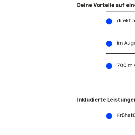
Deine Vorteile auf ein
direkt 
im Aug
700 m 
Inkludierte Leistunge
Frühst