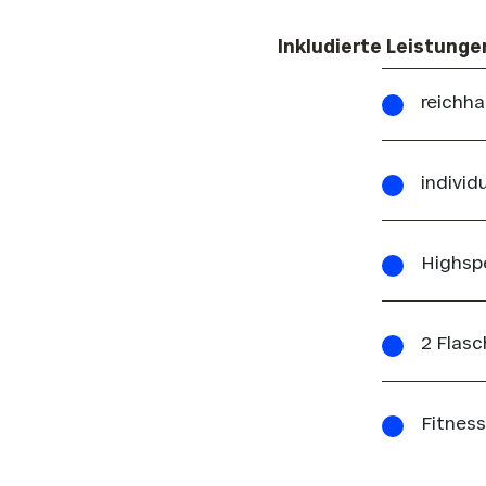
Inkludierte Leistunge
reichha
individ
Highsp
2 Flasc
Fitness