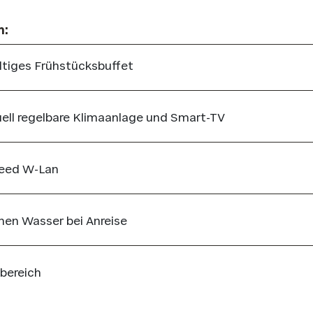
n:
ltiges Frühstücksbuffet
uell regelbare Klimaanlage und Smart-TV
eed W-Lan
hen Wasser bei Anreise
bereich