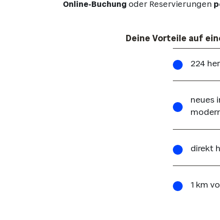
Online-Buchung
oder Reservierungen
p
Deine Vorteile auf ein
224 her
neues i
modern
direkt
1 km vo