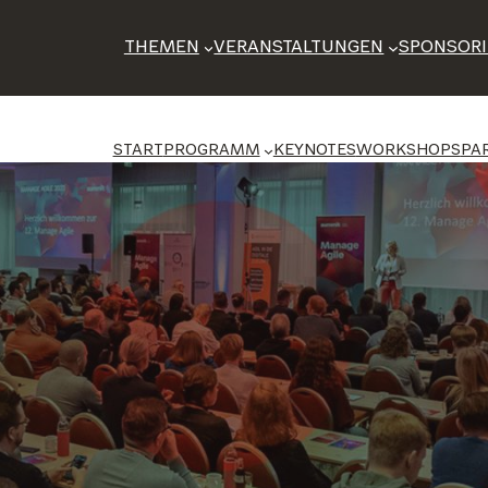
THEMEN
VERANSTALTUNGEN
SPONSOR
START
PROGRAMM
KEYNOTES
WORKSHOPS
PA