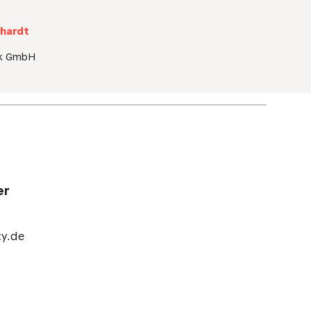
khardt
rk GmbH
er
y.de