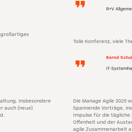
R+V Allgeme
 großartiges
Tolle Konferenz, viele T
Bernd Schu
IT-Systemha
taltung. Insbesondere
Die Manage Agile 2025 wa
er auch (neue)
Spannende Vorträge, ins
d.
Impulse für die tägliche
Offenheit und der Aust
agile Zusammenarbeit a