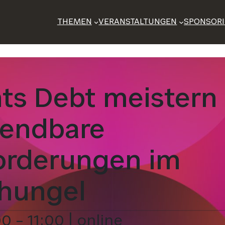
THEMEN
VERANSTALTUNGEN
SPONSOR
s Debt meistern 
endbare
orderungen im
hungel
0 – 11:00 | online