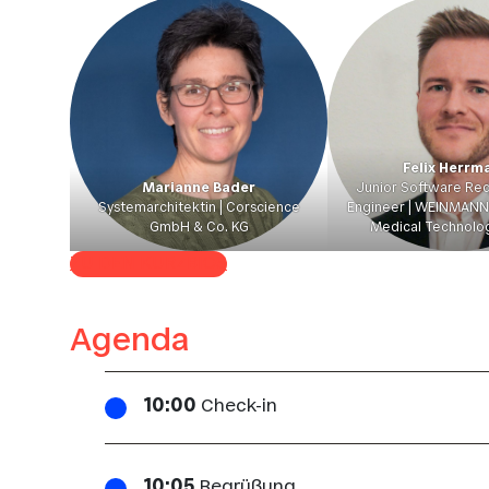
Felix Herrm
Marianne Bader
Junior Software Re
Systemarchitektin | Corscience
Engineer | WEINMAN
GmbH & Co. KG
Medical Technol
ZU DEN KURZBIOS
Agenda
10:00
Check-in
10:05
Begrüßung