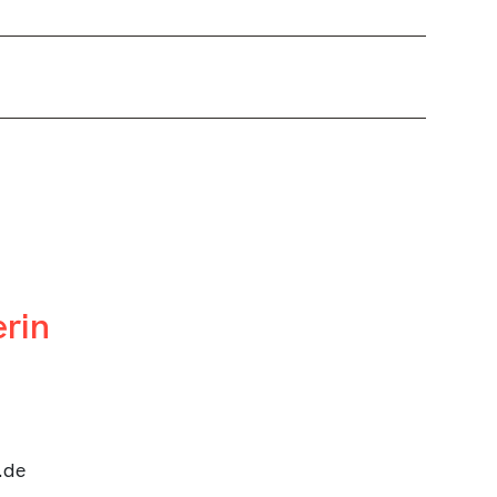
rin
.de