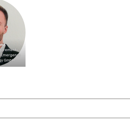
ann
quirements
N Emergency
ogy GmbH