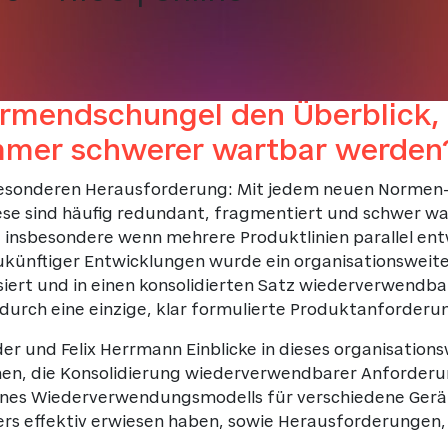
rmendschungel den Überblick,
mmer schwerer wartbar werden
 besonderen Herausforderung: Mit jedem neuen Normen-
se sind häufig redundant, fragmentiert und schwer war
, insbesondere wenn mehrere Produktlinien parallel ent
ünftiger Entwicklungen wurde ein organisationsweites P
iert und in einen konsolidierten Satz wiederverwendb
rch eine einzige, klar formulierte Produktanforder
 und Felix Herrmann Einblicke in dieses organisationsw
en, die Konsolidierung wiederverwendbarer Anforderun
ines Wiederverwendungsmodells für verschiedene Gerät
nders effektiv erwiesen haben, sowie Herausforderungen,