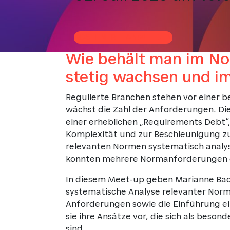
KOSTENFREI ANMELDEN
Wie behält man im No
stetig wachsen und i
Regulierte Branchen stehen vor einer
wächst die Zahl der Anforderungen. Die
einer erheblichen „Requirements Debt“
Komplexität und zur Beschleunigung zuk
relevanten Normen systematisch analys
konnten mehrere Normanforderungen du
In diesem Meet-up geben Marianne Bader
systematische Analyse relevanter Norm
Anforderungen sowie die Einführung e
sie ihre Ansätze vor, die sich als beso
sind.