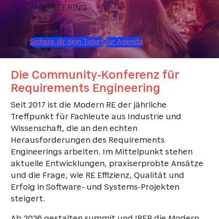
ENGINEERING
Sichere dir dein Ticket
Zur Agenda
Die Community-Konferenz für
Requirements Engineering
Seit 2017 ist die Modern RE der jährliche
Treffpunkt für Fachleute aus Industrie und
Wissenschaft, die an den echten
Herausforderungen des Requirements
Engineerings arbeiten. Im Mittelpunkt stehen
aktuelle Entwicklungen, praxiserprobte Ansätze
und die Frage, wie RE Effizienz, Qualität und
Erfolg in Software- und Systems-Projekten
steigert.
Ab 2026 gestalten summit und IREB die Modern