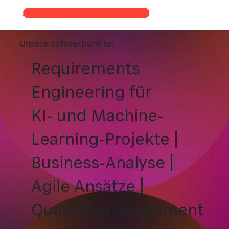
Zum Rückblick der Modern RE 2025
Unsere Schwerpunkte:
Requirements
Engineering für
KI- und Machine-
Learning-Projekte |
Business-Analyse |
Agile Ansätze |
Qualitätsmanagement