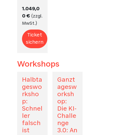
1.049,0
0 €
(
zzgl.
MwSt.
)
Ticket
sichern
Workshops
Halbta
Ganzt
geswo
agesw
rksho
orksh
p:
op:
Schnel
Die KI-
ler
Challe
falsch
nge
ist
3.0: An