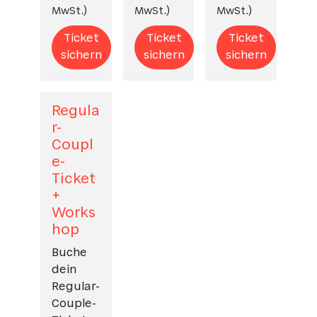
MwSt.
)
MwSt.
)
MwSt.
)
Ticket
Ticket
Ticket
sichern
sichern
sichern
Regula
r-
Coupl
e-
Ticket
+
Works
hop
Buche
dein
Regular-
Couple-