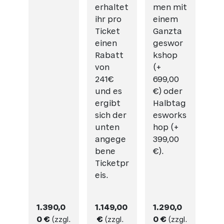
erhaltet
men mit
ihr pro
einem
Ticket
Ganzta
einen
geswor
Rabatt
kshop
von
(+
241€
699,00
und es
€) oder
ergibt
Halbtag
sich der
esworks
unten
hop (+
angege
399,00
bene
€).
Ticketpr
eis.
1.390,0
1.149,00
1.290,0
0 €
€
0 €
(
zzgl.
(
zzgl.
(
zzgl.