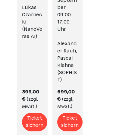
Septem
Lukas
ber
Czarnec
09:00-
ki
17:00
(NanoVe
Uhr
rse AI)
Alexand
er Rauh,
Pascal
Kiehne
(SOPHIS
T)
399,00
699,00
€
€
(
zzgl.
(
zzgl.
MwSt.
)
MwSt.
)
Ticket
Ticket
sichern
sichern