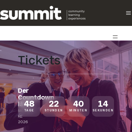
Direkt
zum
Inhalt
wechseln
Tickets
Der
Countdown
48
22
40
14
läuft
MODERN
TAGE
STUNDEN
MINUTEN
SEKUNDEN
RE
2026