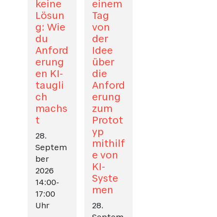
keine
einem
Lösun
Tag
g: Wie
von
du
der
Anford
Idee
erung
über
en KI-
die
taugli
Anford
ch
erung
machs
zum
t
Protot
yp
28.
mithilf
Septem
e von
ber
KI-
2026
Syste
14:00-
men
17:00
Uhr
28.