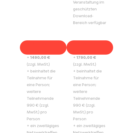
Veranstaltung im
geschützten
Download-
Bereich verfügbar
Ich möchte
Ich möchte Flex-
Member werden
Member werden
+
1490,00 €
+
1790,00 €
(zzgl. MwSt.)
(zzgl. MwSt.)
+ beinhaltet die
+ beinhaltet die
Teilnahme für
Teilnahme für
eine Person;
eine Person;
weitere
weitere
Teilnehmende
Teilnehmende
990 € (zzgl.
990 € (zzgl.
MwSt.) pro
MwSt.) pro
Person
Person
+ ein zweitägiges
+ ein zweitägiges