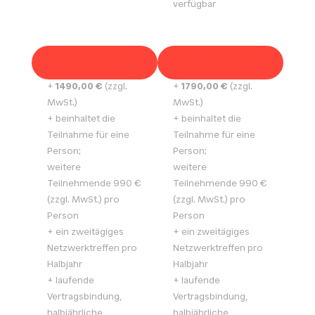
verfügbar
Ich möchte Member
Ich möchte Flex-
werden
Member werden
+
1490,00 €
(zzgl.
+
1790,00 €
(zzgl.
MwSt.)
MwSt.)
+ beinhaltet die
+ beinhaltet die
Teilnahme für eine
Teilnahme für eine
Person;
Person;
weitere
weitere
Teilnehmende 990 €
Teilnehmende 990 €
(zzgl. MwSt.) pro
(zzgl. MwSt.) pro
Person
Person
+ ein zweitägiges
+ ein zweitägiges
Netzwerktreffen pro
Netzwerktreffen pro
Halbjahr
Halbjahr
+ laufende
+ laufende
Vertragsbindung,
Vertragsbindung,
halbjährliche
halbjährliche