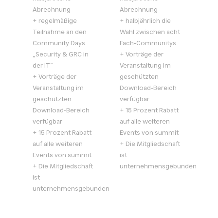
Abrechnung
Abrechnung
+ regelmäßige
+ halbjährlich die
Teilnahme an den
Wahl zwischen acht
Community Days
Fach-Communitys
„Security & GRC in
+ Vorträge der
der IT“
Veranstaltung im
+ Vorträge der
geschützten
Veranstaltung im
Download-Bereich
geschützten
verfügbar
Download-Bereich
+ 15 Prozent Rabatt
verfügbar
auf alle weiteren
+ 15 Prozent Rabatt
Events von summit
auf alle weiteren
+ Die Mitgliedschaft
Events von summit
ist
+ Die Mitgliedschaft
unternehmensgebunden
ist
unternehmensgebunden