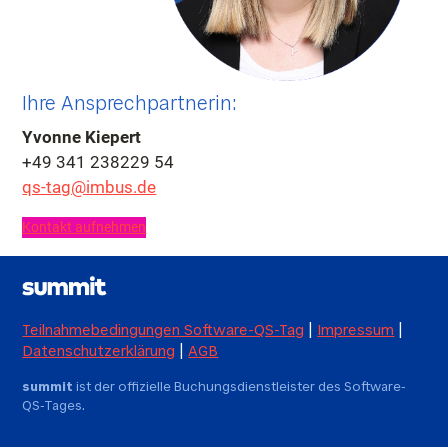
Ihre Ansprechpartnerin:
Yvonne Kiepert
+49 341 238229 54
qs-tag@imbus.de
Kontakt aufnehmen
Teilnahmebedingungen Software-QS-Tag
|
Impressum
|
Datenschutzerklärung
|
AGB
summit
ist der offizielle Buchungsdienstleister des Software-
QS-Tages.