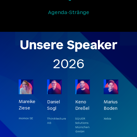
Agenda-Stränge
Unsere Speaker
2026
Mareike
Daniel
Keno
Marius
Ziese
Sogl
Dreßel
Boden
momox SE
Thinktecture
SQUER
Xebia
AG
Solutions
München
GmbH