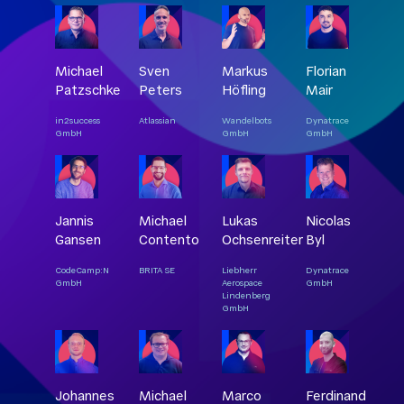
Michael
Sven
Markus
Florian
Patzschke
Peters
Höfling
Mair
in2success
Atlassian
Wandelbots
Dynatrace
GmbH
GmbH
GmbH
Jannis
Michael
Lukas
Nicolas
Gansen
Contento
Ochsenreiter
Byl
CodeCamp:N
BRITA SE
Liebherr
Dynatrace
GmbH
Aerospace
GmbH
Lindenberg
GmbH
Johannes
Michael
Marco
Ferdinand