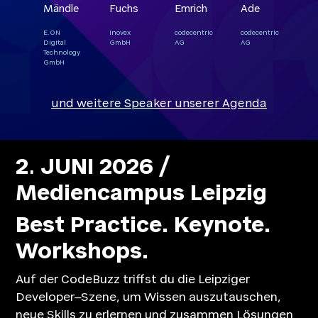
Mändle
Fuchs
Emrich
Ade
E.ON
inovex
codecentric
codecentric
Digital
GmbH
AG
AG
Technology
GmbH
und weitere Speaker unserer Agenda
2
.
JUNI 2026 /
Mediencampus Leipzig
Best Practice. Keynote.
Workshops.
Auf der CodeBuzz triffst du die Leipziger
Developer‒Szene, um Wissen auszutauschen,
neue Skills zu erlernen und zusammen Lösungen