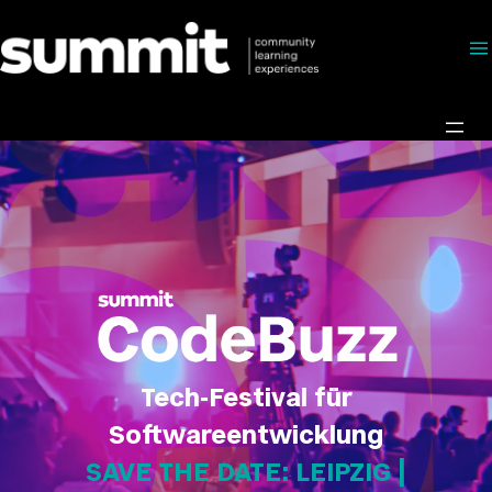
Direkt
zum
Inhalt
wechseln
Tech-Festival für
Softwareentwicklung
SAVE THE DATE: LEIPZIG |