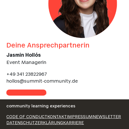
Deine Ansprechpartnerin
Jasmin Hollós
Event Managerin
+49 341 23822967
hollos@summit-community.de
Kontakt aufnehmen
community learning experiences
CODE OF CONDUCT
KONTAKT
IMPRESSUM
NEWSLETTER
DATENSCHUTZERKLÄRUNG
KARRIERE