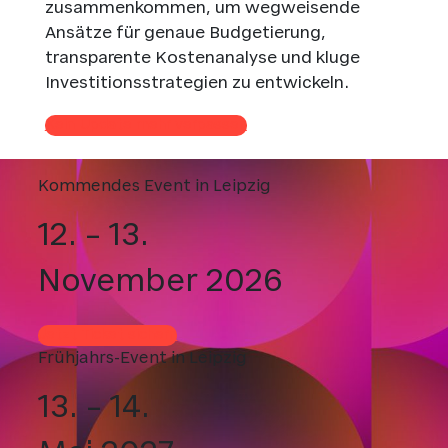
zusammenkommen, um wegweisende
Ansätze für genaue Budgetierung,
transparente Kostenanalyse und kluge
Investitionsstrategien zu entwickeln.
Kein Update mehr verpassen
Kommendes Event in Leipzig
12. – 13.
November 2026
Jetzt Ticket sichern
Frühjahrs-Event in Leipzig
13. – 14.