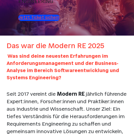
ENGINEERING
Jetzt Ticket sichern
Das war die Modern RE 2025
Was sind deine neuesten Erfahrungen im
Anforderungsmanagement und der Business-
Analyse im Bereich Softwareentwicklung und
Systems Engineering?
Seit 2017 vereint die
Modern RE
jährlich führende
Expert:innen, Forscher:innen und Praktiker:innen
aus Industrie und Wissenschaft. Unser Ziel: Ein
tiefes Verständnis für die Herausforderungen im
Requirements Engineering zu schaffen und
gemeinsam innovative Lösungen zu entwickeln,