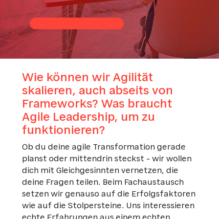
KOSTENFREI ANMELDEN
Wie können wir Agilität
skalieren, auch abseits von
Frameworks? Was braucht
Agile Leadership, um zu
funktionieren?
Ob du deine agile Transformation gerade
planst oder mittendrin steckst – wir wollen
dich mit Gleichgesinnten vernetzen, die
deine Fragen teilen. Beim Fachaustausch
setzen wir genauso auf die Erfolgsfaktoren
wie auf die Stolpersteine. Uns interessieren
echte Erfahrungen aus einem echten