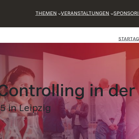
THEMEN
VERANSTALTUNGEN
SPONSOR
START
A
ontrolling in der 
5 in Leipzig