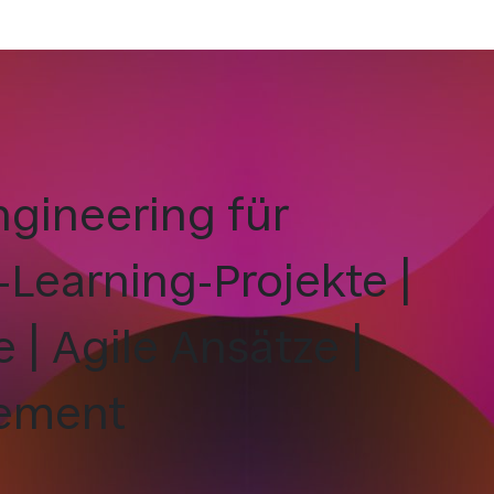
gineering für
Learning-Projekte |
 | Agile Ansätze |
ement