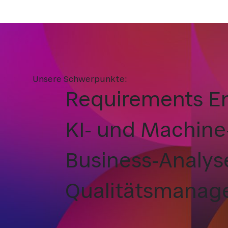
Unsere Schwerpunkte:
Requirements En
KI- und Machine-
Business-Analyse
Qualitätsmanag