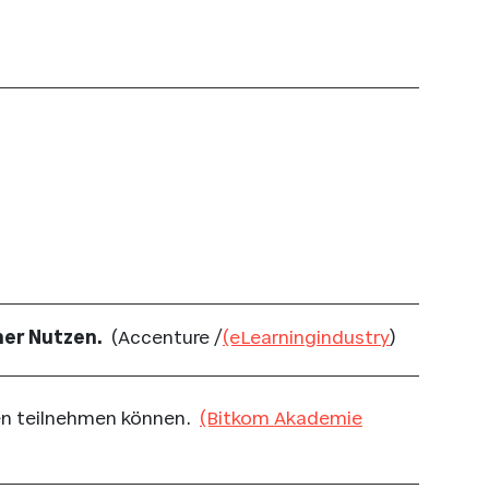
her Nutzen.
(Accenture /
(eLearningindustry
)
gen teilnehmen können.
(Bitkom Akademie