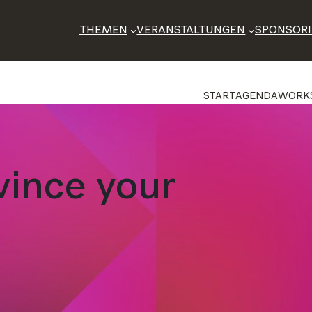
THEMEN
VERANSTALTUNGEN
SPONSOR
START
AGENDA
WORK
vince your