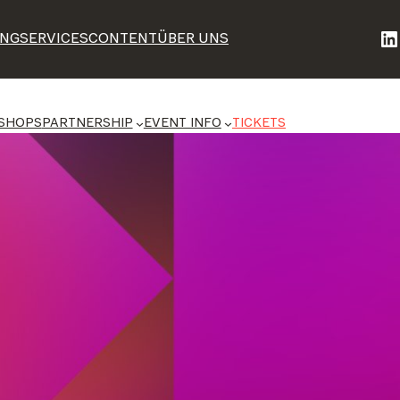
Li
ING
SERVICES
CONTENT
ÜBER UNS
SHOPS
PARTNERSHIP
EVENT INFO
TICKETS