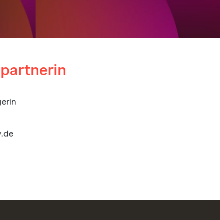
partnerin
erin
.de