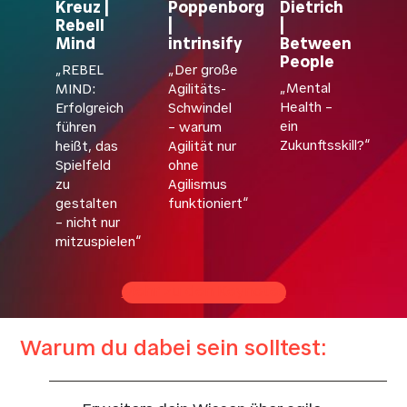
Kreuz |
Poppenborg
Dietrich
Rebell
|
|
Mind
intrinsify
Between
People
„REBEL
„Der große
„Mental
MIND:
Agilitäts-
Health –
Erfolgreich
Schwindel
ein
führen
– warum
Zukunftsskill?“
heißt, das
Agilität nur
Spielfeld
ohne
zu
Agilismus
gestalten
funktioniert“
– nicht nur
mitzuspielen“
Mehr zu den Keynotes
Warum du dabei sein solltest: